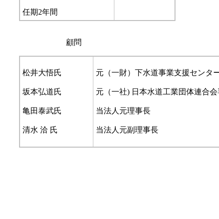
任期2年間
顧問
松井大悟氏
元（一財）下水道事業支援センタ
坂本弘道氏
元（一社) 日本水道工業団体連合
亀田泰武氏
当法人元理事長
清水 洽 氏
当法人元副理事長