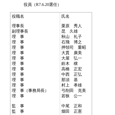
役員（R7.6.20選任）
役職名
氏名
理事長
栗原 秀人
副理事長
昆 久雄
理 事
秋山 礼子
理 事
石飛 博之
理 事
押領司 重昭
理 事
大貫 廣美
理 事
大屋 弘一
理 事
鈴木 穣
理 事
高橋 正宏
理 事
中西 正弘
理 事
那須 基
理 事
村上 孝雄
理 事（事務局長）
弓削田 克美
理 事
若狭 公一
監 事
中尾 正和
監 事
畑田 正憲