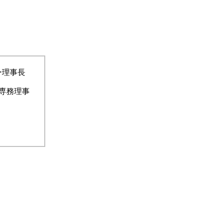
ー理事長
会専務理事