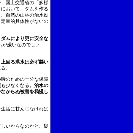
で、国土交通省の「多様
川において、ダムを作る
て、自然の山林の治水効
る定量的具体性がないの
」
ダムにより更に安全な
ムが嫌いなのでしょ
を
上回る洪水は必ず襲い
来る。
の時のための十分な保障
額も少なくなる。
治水の
少なからぬ被害を我慢し
な生活に甘んじなければ
貧しいからなのかと、疑