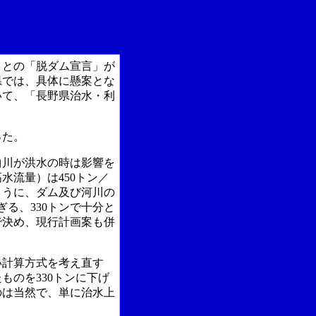
との「脱ダム宣言」が
県では、具体に懸案とな
いて、「長野県治水・利
った。
曲川が洪水の時は影響を
高水流量）は
450
トン／
ように、ダム及び河川の
ぎる、
330
トンで十分と
で決め、現行計画案も併
い計算方式を考え直す
たものを
330
トンに下げ
のは当然で、単に治水上