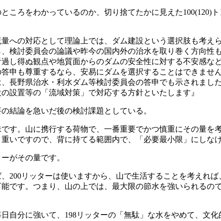
のところをわかっているのか、切り捨てたかに見えた
100
(
120
)
、
流量への対応として理論上では、ダム建設という選択肢も考え
ら、検討委員会の論議や昨今の国内外の治水を取り巻く方向性
看過し得ぬ観点や地質面からのダムの安全性に対する不安感な
の答申も尊重するなら、安易にダムを選択することはできませ
は、長野県治水・利水ダム等検討委員会の答申でも示されまし
設の設置等の「流域対策」で対応する方針といたします』
要の結論を急いだ後の検討課題としている。
味です。山に携行する荷物で、一番重要でかつ慎重にその量を
。重いですので、背に持てる範囲内で、「必要最小限」にしな
ターがその量です。
ば、
200
リッターは使いますから、山で生活することを考えれば
可能です。つまり、山の上では、最大限の節水を強いられるので
毎日自分に強いて、
198
リッターの「無駄」な水をやめて、文化