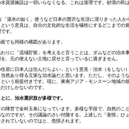
の水資源施設は一切いらなくなる。これは道理です。砂漠の民
り「湯水の如く」使うなど日本の贅沢な生活に浸りきった人か
」という意見は、自分の文化的な生活を犠牲にするどこまでの
問です。
の面でも同様の構図があります。
代わりに「流域貯留」を考えると言うことは、ダムなどの治水
用を、元の使えない土地に戻せと言っているに過ぎません。
の住居に日本人は住んだらよい」という意見・治水（をしない
、当然あり得る立派な治水論だと思います。ただし、そのよう
、という前提付きです。現に、東南アジア・モンスーン地域の
法だけしかないのです。
ことに、治水選択肢が多様です。
ての陣営で金科玉条になっています。多様な手段で、自然のこ
構なのですが、その議論のさい付随する、上述した「覚悟」ひ
なされていないのではと、危惧されます。