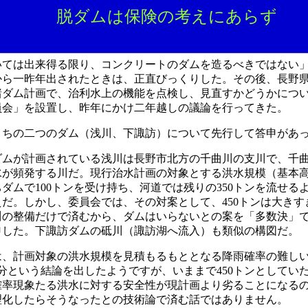
脱ダムは保険の考えにあらず
ては出来得る限り、コンクリートのダムを造るべきではない」
から一昨年出されたときは、正直びっくりした。その後、長野
諸ダム計画で、治利水上の機能を点検し、見直すかどうかにつ
員会」を設置し、昨年にかけ二年越しの議論を行ってきた。
うちの二つのダム（浅川、下諏訪）について先行して答申があ
ダムが計画されている浅川は長野市北方の千曲川の支川で、千
水が頻発する川だ。現行治水計画の対象とする洪水規模（基本
ちダムで
100
トンを受け持ち、河道では残りの
350
トンを流せる
えだ。しかし、委員会では、その対案として、
450
トンは大きす
川の整備だけで済むから、ダムはいらないとの案を「多数決」
申した。下諏訪ダムの砥川（諏訪湖へ流入）も類似の構図だ。
は、計画対象の洪水規模を見積もるもととなる降雨確率の難し
分という結論を出したようですが、いままで
450
トンとしてい
確率現象たる洪水に対する安全性が現計画より劣ることになる
理化したらそうなったとの技術論で済む話ではありません。