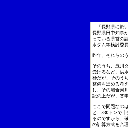
「長野県に於い
長野県田中知事
っている県営の
水ダム等検討委
昨年、それらの
そのうち、浅川
受けるなど、洪
秒だが、そのう
整備を進める考
し、その場合河
記の上だが、答
ここで問題なの
と、
330
トンで十
るのですから、
の計算方式を合