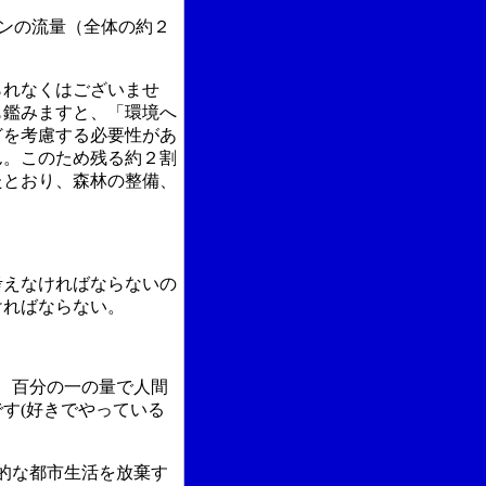
トンの流量（全体の約２
られなくはございませ
も鑑みますと、「環境へ
どを考慮する必要性があ
ん。このため残る約２割
たとおり、森林の整備、
考えなければならないの
ければならない。
、百分の一の量で人間
す(好きでやっている
的な都市生活を放棄す