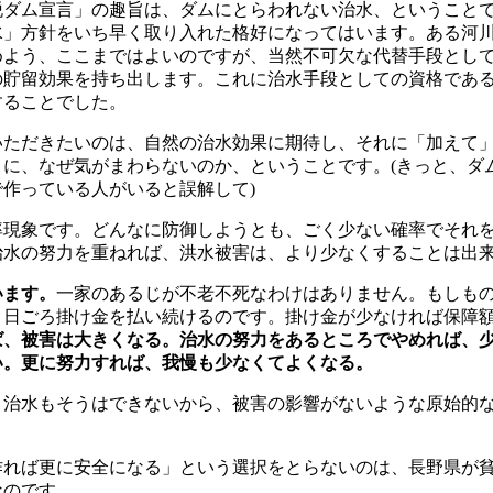
脱ダム宣言」の趣旨は、ダムにとらわれない治水、ということ
水」方針をいち早く取り入れた格好になってはいます。ある河
めよう、ここまではよいのですが、当然不可欠な代替手段とし
の貯留効果を持ち出します。これに治水手段としての資格であ
することでした。
いただきたいのは、自然の治水効果に期待し、それに「加えて
とに、なぜ気がまわらないのか、ということです。(きっと、ダ
作っている人がいると誤解して)
率現象です。どんなに防御しようとも、ごく少ない確率でそれ
治水の努力を重ねれば、洪水被害は、より少なくすることは出
います。
一家のあるじが不老不死なわけはありません。もしも
、日ごろ掛け金を払い続けるのです。掛け金が少なければ保障
ば、被害は大きくなる。治水の努力をあるところでやめれば、
い。更に努力すれば、我慢も少なくてよくなる。
、治水もそうはできないから、被害の影響がないような原始的
作れば更に安全になる」という選択をとらないのは、長野県が
なのです。