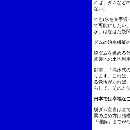
れば、ダムなど
ない。
でも(水を文字通
で可能にしたい
か、はなはだ疑
ダムの治水機能
脱ダムを進める
常襲地の土地利
以前、「高床式
ります。これは
る覚悟があれば
らして、その方
日本では幸福な
脱ダム宣言は全
業の進め方は結
「理解」までが