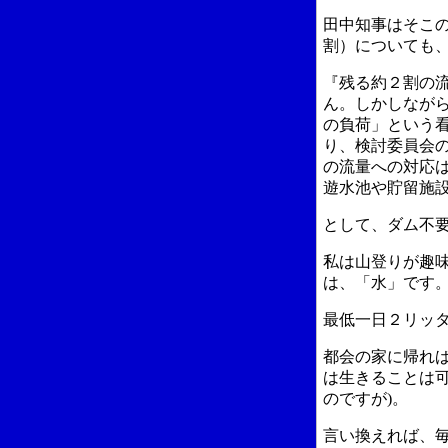
田中知事はそこ
割）についても
『残る約２割の
ん。しかしなが
の負荷」という
り、検討委員会
の流量への対応
遊水池や貯留施
として、ダム不
私は山登りが趣
は、「水」です
最低一日２リッ
都会の家に帰れ
は生きることは
のですが)。
言い換えれば、