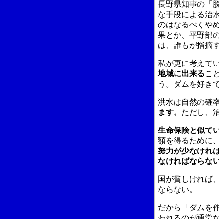
長野県知事の「
な手段による治
のはなるべくや
果とか、平野部
は、誰もが指摘
私が更に考えて
地域に出来る
こ
う。ダムを好きで
洪水は自然の確
ます。
ただし、
生命保険と似て
額を得るために
努力が少なけれ
なければならな
国が貧しければ
ならない。
だから「ダムを
われるのが通常