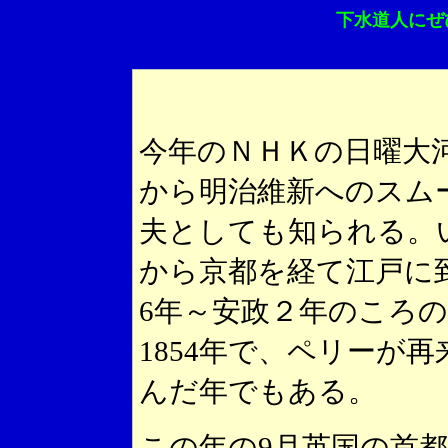
下水道人にぜ
今年のＮＨＫの日曜大
から明治維新へのスム
夫としても知られる。
から京都を経て江戸に
6年～安政２年のころ
1854年で、ペリーが
んだ年でもある。
この年の9月英国の首