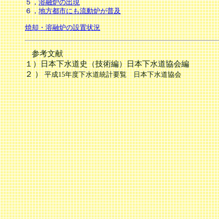
５，
溶融炉の出現
６，
地方都市にも流動炉が普及
焼却・溶融炉の設置状況
参考文献
１）日本下水道史（技術編）日本下水道協会編
２ ）
平成
15
年度下水道統計要覧 日本下水道協会