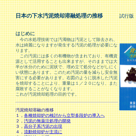
日本の下水汚泥焼却溶融処理の推移
試行版 2
清水 
はじめに
今の水処理技術では汚濁物は汚泥として除去され
、
水は綺麗になりますが発生する汚泥の処理が必要にな
ります。
この汚泥には多くの有機物が含まれており、有機資
源として活用することも出来ますが、そのままでは大
半が水分のために泥状で、埋め立て処分などがしにく
い状態にあります。このため汚泥の量を減らし安全無
害にする必要があります。右図のように脱水した汚泥
を焼却することにより、重量は１／２０になり、また
腐敗することがなくなります。
これが汚泥焼却処理の目的です。
汚泥焼却溶融の推移
１，
各種焼却炉の検討から立型多段炉の導入へ
２，
汚泥の無薬注処理の開発
３，
高分子系汚泥の出現
４，
流動焼却炉が主流に