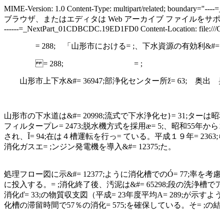
MIME-Version: 1.0 Content-Type: multipart/relat
ブラウザ、またはエディタは Web アーカイブ ファイルをサポートし
------=_NextPart_01CDBCDC.19ED1FD0 Content-Location: file:///C:/A
= 288; 「山形市における= ;、下水資源の有効利&#= 2
= 288; = ;
山形市上下水&#= 36947;部浄化センター所ž= 63; 奥出
山形市の下水道は&#= 20998;流式で下水浄化セ}= 31;ターは
フィルタープレ= 2473;脱水機方式を採用ӕ= 5;、昭和
55
年からコ
され、Ĩ= 94;在は４槽運転を行っ= ている。平成１９年= 2363
消化ガスエ= ;ンジン発電機を導入&#= 12375;た。
処理フロー図に示&#= 12377;ように消化槽でのÓ= 77;率を考慮
に投入する。= ;消化終了後、汚泥は&#= 65298;段の洗浄槽でア
消化ď= 33;の物質収支図（平成=
23
年度平均A= 289;が示すよ
化槽の滞留時間で
57
％の消化= 575;を確保している。そ= ;の