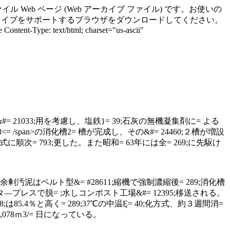
のドキュメントは単一ファイル Web ページ (Web アーカイブ ファイル) です。お使いの
、Web アーカイブをサポートするブラウザをダウンロードしてください。
ontent-Type: text/html; charset="us-ascii"
= 21033;用を考慮し、塩鉄}= 39;石灰の無機凝集剤に= よる
3<= /span>
の消化槽
2
=
槽が完成し、その&#= 24460;２槽が増設
方式に順次= 793;更した。また昭和
=
63
年には全= 269;に先駆け
余剰汚泥はベルト型&= #28611;縮機で強制濃縮後 = 289;消化槽
ルタ―プレスで脱= ;水しコンポスト工場&#= 12395;移送される。
8;は
85.4
％と高く = 289;
37
℃の中温Ę= 40;化方式、約３週間消=
,078
ｍ
3/=
日になっている。