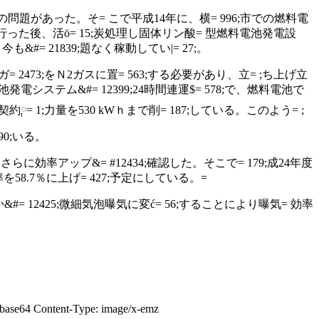
89;の問題があった。そ= こで平成
14
年に、横= 996;市での燃料電
硫を行った後、活ö= 15;炭処理し固体リン酸= 型燃料電池発電設
も&#= 21839;題なく稼動してい|= 27;。
 2473;をＮ
2
ガスに置= 563;する必要があり、立= ;ち上げ立
池発電システム&#= 12399;
24
時間連運$= 578;で、燃料電池で
契約༙= 1;力量を
530 kW
ｈまで削= 187;している。このよう= ;
90;いる。
さらに効率アップ&= #12434;確認した。そこで= 179;成
24
年度
率を
58.7
％に上げ = 427;予定にしている。
=
#= 12425;微細気泡曝気に変ć= 56;することにより曝気= 効率
aOp+YBqnkT7SVAokqSrHPrcmkVf vMiK79nVC7cZbdn0ZMsm6MXwywR95Qi6FBWo6tpb9GZfhGFv0Zu9YGhqPmwzuiI/9ifXHN5LVs7h qwnmwCqqbAlTs+05VEnZrS7VeLKGKj3q1r503owQ7I0l11uRHJmWJ8f342vWoleZpEuRBLMOR5di JtafNkWXpE3ReLMv4s0+cKNYJeqt0tc89kgWOcbXXEXCNl1SZWV0lUWfXT1suyJZu2bCbUYjl6xN NY03K5EjyfLk+H58zYX9jPEiK7dmY+nlStgZki7BLDhRds1Y9EiSVaLe4qtyZJPs66QfI4L7+kIP JkVyjK/5ioQHQtelKj3xdA1NaZEgK6ORF7YZ7ZrBtq0Mtt2q0GckZLUP+2Iokhr742s+7GeMVzw9 6c0NqjdzITNy09WLRLaNbHqyZRP0Yvhpoi5B+DGxJtPtS+DaG/STKCujKzJkf3LN4b1kiSNNTOtN zTZKM9oWliZmHG/Gk7UZkhprNLLtqhd9yTWP9+KVTI7vlCfH9+NrFv3xEm529CxfkiSrRL3F14wj 7cXS15rux7qqu//UVdVNepUqabIyuuoN+xjjax79yUomnEw3H8uVRFkZXWXRZ1cP264MTWmRKiuj 0RNdT3Q9jvpn1MdQ/4SqOdmvJMbKGK/eBG66P59Ij+RINr7mwn7GeJGVW7Ox9HIl7AxJl2AWnCi7 Zix6JJnp+kvXk117dD/ZVdv9RKCh3Y93Den+c5f4k0RVt+ZX/jWebF9IXJOMe9UEe8EoTvkEtnkw 0u8xusqhL75m0e/K0JQWCbIyGpEot6P1qa6nwFHXJ8GT9YlAlf1JaqzJ9MiM78fXfNjPGC9NKenV JZcPafaHXi4gpalmw7aOpMXKaCtK0Osa1v1019PgOKxb06zr1jzpTVb6k96M+pNrZ/r1szzhgdAl 097QhfF8k+mSsls1wRxYRZUNCMa9ehbVp7ueAUNdnwpokiW9qf35ZDDbxZ/0pu1P+jBaSYw1Gtl2 FU9PevNvizfzMfw0UZteZZJRis+C4Z7dz+D1ma7h8CSJ2t58qoveJNE9Ao/Sm8af0bUzvTeFcjxZ Ek+uyXQH35vkG083G/Hos12kKNIsNcn++nP3ze3bulifDUSeumqq2pt8fTrwKGc8102un3XW+rl7 53bNMEqSRE01NMWj0bWTNGX93H1z+3NdUrehlY7o8GD9jHqTXPuf21U318VK1V0zuV6Kyq+bfDcf K+bzwVo/n+t6vut3IUeJGyrQjF8/o/4Ub+4euf0FMDSVRLXEnfSmyLjUXT9359x+T5emeE9I8nch RR2fK3pUe9PMdk3RrJ3x3tw9cvsLYKjr8wFNEk3yJj1qavz6GZeN3PXzH5/buTL2Qck1H6yP5dZP rqFuzXX9vutF6IWiyFN7k1HPckbOcONRTbLUm5zrpf4k02hud5+L3v25/UUwNPUFtI3Eoa43Nduk tbN03TQz3hB1vfnuze33glpU2pe2N+nTOG+SZKk3fxfOdu3RZJrx6+e7M7e/1LWx66WgvohXo7Te dD3KWa9VunaajGRmfXT9fLfmdhIU3Yu2UZI/bY8yA2mPPl9cP403dRayvWlIlq6d8d7c+XP7y12s G6GXivHt9KamKg7dNXL7fSBHkaItTdL4Ujya5M/dN7e/AoKvgJ9ETbScN0n1xaLMuiktk9eZ403l rJd8LjF57UzORoOV2x/D34z03zN39Ln9DyE9khRPSrR9SZ+atZNt49HK3tyVc/urXaRYqnTe1FRf CskyGn+ybWp5bw4st5dmJO3PdyK3l9KTbe1LPcPLezTJm/Rpkj93rdz+atf9XVp/QDRK703OfFbO /JeKcXfK7Zrg/QHJP+DVUHRneXpvSo5/9+V2+Xsmf5XXf82s/Pf2v4JbqfrnTSH78rsot5tv8zv2 3K5z+/1dD4QUJWpP8tX2qMx0e5aTINdQISk5XeLukNv/CoauynlzR