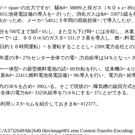
<= /span>
の出力ですが、騒&#= 38899;と排ガス（ＮＯｘʌ= 
651;池発電設備の導入を= ;行った。消化ガスは&#= 33073;
94;かっため、メーカ = 540;に５年間の瑕疵担保= ;で導入したが、今
部分を
700
℃まで加Ě= 01;し、また立ち下げ時= には冷却し、水素ガ=
ンターで= は、９００ｍ
3
のガスタ = 531;ク３基を導入し、燃= ;料電
7;日約１６時間運転）= を運転することとし= 2289;電力会社との
年度の浄= 270;センター全体での電= ;力自給率は
54
％となっ = 3
ワー一体型= の新型燃料電池の試= 6939;転を行い、従来機Ӛ= 4;り
新&#= 22411;燃料電池発電設備{= 98;導入を行い、電力自= 給
電力の
38
％を占め = 390;いる。そこで現状の= ;曝気槽の旋回方式か&
全体の電力&#= 33258;給率を
71.6
％にする = 371;とができる。
利用シスӠ= 6;ムを紹介しておきま&= #12377;。
snEf87WYTlD5n7VO1Bsetgrh2Ykj1GYhT8xsjrvQv/sYX/fxfHjv2 yc0Zv67uhEJheaEgsVD4z9mZS37qnXDANbfsNfSjsw7p/tvc93/rV7/mGEFZ/uQx6sgjZwPdbB6n Pg7V6OPrvPqaSTjPcRA/98DwkMlHr/M//fOf+Ywrbv2Z3/Zv6/zWX+mo7tZx3Kl3+uPO/obf9uwf fHXlj4J4S9/NQewZ/luf7zNy/0/viVj9A/+10bf6E3ov9yf/8Br/zhu/7g/LXOsv6f6Kv+S1X+Jz vupv/u+N/nM34m/QiDyO8dJf3+238lkXv1XxcxgvvWu93v7fzwfvK8Rgf8RLbv+ZvxnxtZt0/PD1 iNfn/Ev/B+f91lr/FvVDf/K09f7XbtHXx+vk83Gx8I/TxcL/5lAoNHr1xTm1DxiNhzifzoK4XgNf sU+eVUZF3mtGm8I9SPwusD/erYfGLFTqwQ79fNmKbSn6G1ihwM8bs3BTx+iFD0NboCuX9pz4/Mq7 Fj+/8ukPPr+ye9mVS7uXbenoXvaxRZ9acvqJvz/tgROm4Zh6qK5dqRveX37si85sP/6XKx445bYV WzpuW9Gx7PrsiNV3LR6xekvriNUb/Y5lG/0tHRv9zR33+X+E7u/Ao3Dw/5YQgiLnSf8t8jZ2fHT+ G21fbt3UMWbhgx3yLBzhMSc8DMH+XW0mesh4LiSMo0xHh/38nGj7A9jOXKP/jvFDvLkW8/JeaCja Pdw5LFcifgE6GZoErYG+/2O8oGTUBvU5rFUTIb4n++q/Qge7uC9nK7dm0WeURdvUM9C2dQa2TW1H W6sd0dRFaNtahG1dT0Y0OhltU1vR1mpFNHUh2loLERcqvygfbVM9tLU8RA//iUA0E+2Z+OO6aDra 05HARFPQnoInLVEL2i0wDaXrJMRJ4yepFcV6NlpG6cmWI0q2hirbpg6EKNmmIWpTJWFdS4kaqpqo oaqJGqqaqKEaJWoYRglK2yaZ5E26tBxJm2I6knTojnrTJikcxZeM8d4UnoajbmmPRv2pSa6C+0RR nrptfEmqbjVUOfvdmkTWpprkTZn9MuejVNk21cx4+tTU6Gy3iRpvkm10thtvctbrWn7GG4LxJG2K LkmbokvSUDRrprSSSJKpmemGoO3N/lDk2mnXuPWzlGRamqvgQrumoUqX2nSNR22q6b1ZiayhSsKm mhnfX6qGbDJRM+OTia5SF5QwFD9Goz3LbXo74k1ZR4WfjsafZpbb3hSfViZpspA9yznfByu3XwCG pBgn4096k9X2qE22nDfFpUkeNTOeVN1qqKbLSEnelBV0cHO7ZlieoGFZSpHbdk3v0f7NcptiOpL2 +in8dDRZyGSgOG/amSg+t18EB1KsEoVrOrJvlzeFcZJHbapm1tvrZvpZX56qyUhm7ZTcrslFSRqC 0nJnetSZg+lNeT4Sfjoaiulnub1+mnXT9mZ/s5AhGfXnRXCfqTbRZLI2VZuou27Gz/hy62fSuils DdW3d/003rQzkslGzEyGn265FAc2y+0ZHk/RXjsl7+hoUyz3vfOdz+1rQDFOpWzFkxJlnptoe1PW UuNRl6pLtpw3hbFNV5wpJCWmn/X2+mlmffrcviYlQTKN92g5ioZgtOXSHJzcbs9wd5bbWWjwcnsn GLp14N4kabu6/ozy1G2bqk10R7wpLrXpGo/aVAea29coUnRJuhTpRM56u1bypvCsRNKm6M5ye+3c kWcjQ5Atm6LtzbS5vRP8dDU0hahE26c2XZsot1yqrjdJ1qZayZvxVMt5NGndrORNYWzTTfIo108h yGhTdAmSHqtNcVfwZnwmMhQNQdub+ht8lKHbdqm6ZOOpumRdj8o8N9H2pnjVeNSd8a4/y3nz7cnt Lje7x6Voz2zZquRNmfPuTDcE3RlOivHVpWlnovTrp8xtHe3skyq3ZzpZrRldaculOtjetNfPSt4U xjZVm+iOeFMY23Rl1UQWynZmOz3UTKCUNOMpuiTjvenO8kreFKe6NIWfjjZFd5an92a/nttznazZ QKQpRFPSLPWsTZfz3CXrrp8yz010qdrejKdqE+VWGqrlPJoqt+c68+CnaxaRvmT1AtGfpNkPopoa yYlkxdRxF8ztvWBI5cFPlEM7B4aUrl5/Z3vUn2uKNIVqGm/KNyjjTWnZHhVHmujOeDszud50Z305 bzq5XRM0JN8Wmi5F25uyFb9+CjsTbYruLHcpppnlLsmU62cfXGhqHFFDNcmfnO/9mO30qEt1sL1p k3Wp2t4UxrZHU+b23k5SpOyax7YWGeqaC2Z7lOQOzPZ4ii7JeG/uXLm9q69TQaYaqn0W13JEyTUb qDQbwXP9rTZdznOXLHttumamS8ud8bY3ZQW1PSqONLGiNzVBUjQky1PsTeFPyUTRb0qZ9Cxtii7B nS23d6lIjSNKh6alqmd7Ho7UNYuoeQpNr/9r5z9m/RRX6mh7s9Jze4QgadoUjTf7Q5KrZxJND0y9 gXxTWqPox6gkm9vRnuHuupk80ytRNLNbWuEsz4BbVORoV5sqWdq1N/Bpb3HtzKNlRJ665gKySf7M wG1UP6pNVOjaRN11U9ZRYWmivX6SqL1+JnozYxHMhETLUbS9SZ6aIqNd80WaUYr0aJRk6WwnSSpF HThFknM9alO0CUZdWkLTA0NRBm27KouwTZZbfZ1RGX8aqn0WV01VnEmalKlZtLPBbJcZn0nD0t1n jRJfMrJKtH1qz3zjSWm5VGPIliOYqUDQpUiiupan2At2lKm5GJI7RNOm6BIcxNzuwYW6Zop+9MBO RI52VRXI9nWSpEiY9oFZVL3Y1jWPaJQHS5HmmkVPNqwDykbiUpeqS3ZA66dXZOiBTaky6HOrQp8t e5b3daouW/0nSYcm0fSC2e5h1aQywqhydCnaM1u27BnurpslMz0LbiIvwlO3M2EPo1HG4aosqjZR bvVZVA1Rtow/e9HWNY9oRJ665gKySf7MgCLVj+pSHYA3DcFsSNOzSBpyXoQi23ZV2LZlk+zrVF22 KpMkz1KSmiI9GiWZK5ntmfQ0B06xmNuzcKGupMnKaOTFkmVvJlaZErblyZJzElnjzz6wNDUfkNW+ 5KumKkxzoEllMc8pr3+zPephmy7neYJHsyG5aPQsilmwiq8Zh6JLkD2qKDJza1+niiVZnmJv6NEo TZdkNiQ5IJo2RZdgmNtz4CXKhm1Gu3rYduWSdal6ji9tqiTsVpuqmfVpqWpv5uFIXbOI2bB6gTe9 gfnTpQqyhmAukWA2kWDWcahLkczcqtBnyybZ1xnvTfJMS5IOdWlqll5xpveTpktxTQ4u1DUbiWzb Ike7eolkPYssqbIyGmXQtqvCtpFNlFt9nVGRpamGai8I65pHNMqjrWsuIJvkz0z6bCRr55pckWGu hFp026YnW14sxWzIjNx0zVj0vJCdxEy4HSUobZtkn0VRgapd40iSZylJTZEejZLMBXPdK/ozk5pm HgxFuQhPu511fEnCbiVVVkYjL2wz2jWDbVeGqrQU9jKyyXKrz6JryBqqfWBpaj4gm4/1JrlmA2VT 5vZKBOPp5UJWErPhtomeRTFbws4rbqchSJLlCLoUFajqWp5ib+jRKE0y1DUbksyG3vQSvinl4UJd c0U/5iPelHbO8Wg2pTeFq0s1nqxL1QNDtxqqJOzWvgF5s7fEm/lEopkiUfJLpkdyfD++ZtEfL+Fm Ry/Wmy5Jl6JLkD02RZekTdF4kw7tjz9z4KqVC4hmg5UzW5zpvaEL87ExV5FwzuJLoqyMrrLos6uH bVdecaZLKxP2MBqRo12VRTa9N22qvcWVMx+sm73WjM85ROPZ5cFAv5NMMRfQKn3NxtLLlbAzJF2C 2ZCqZ5E05LyQIumxbVeFbVs2yb5O+jEq8jO1t+hRQ5KtfFF5tPOhLxlznb1gFad8rC/ZmytLNxdL lr3ZWBma0iJVVkYjL2wz2jWDbVsZbLtVoc/IJsutvs6o4qj2g