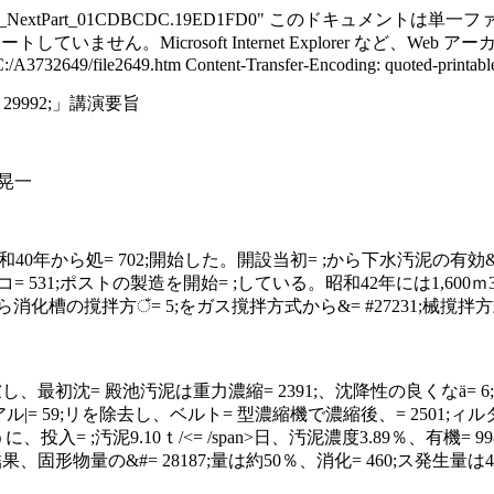
ed; boundary="----=_NextPart_01CDBCDC.19ED1FD0" こ
ていません。Microsoft Internet Explorer など
3732649/file2649.htm Content-Transfer-Encoding: quoted-printable C
9992;」講演要旨
 晃一
昭和
40
年から処= 702;開始した。開設当初= ;から下水汚泥の有効&#
 = 531;ポストの製造を開始= ;している。昭和
42
年には
1,600
ｍ
;ら消化槽の撹拌方ঁ= 5;をガス撹拌方式から&= #27231;械撹拌
し、最初沈= 殿池汚泥は重力濃縮= 2391;、沈降性の良くなӓ= 6;
ル|= 59;リを除去し、ベルト= 型濃縮機で濃縮後、= 2501;ィ
うに、投入= ;汚泥
9.10
ｔ
/<= /span>
日、汚泥濃度
3.89
％、有機= 99
結果、固形物量の&#= 28187;量は約
50
％、消化 = 460;ス発生量は
4