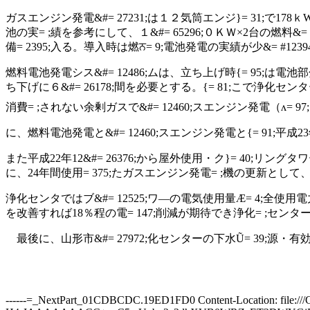
ガスエンジン発電&#= 27231;は１２気筒エンジ}= 31;で
178
ｋ
W
池の実= ;績を参考にして、１&#= 65296;０ＫＷ×
2
台の燃料&= 
備= 2395;入る。導入時は燃ਨ= 9;電池発電の実績が少&= #123
燃料電池発電シス&#= 12486;ムは、立ち上げ時{= 95;は電池
ち下げに６&#= 26178;間を必要とする。{= 81;こで浄化セ
消費= ;されない余剰ガスで&#= 12460;スエンジン発電（ʌ= 9
に、燃料電池発電と&#= 12460;スエンジン発電と{= 91;平成
23
また平成
22
年
12
&#= 26376;から屋外使用・ク}= 40;リングタ
に、
24
年間使用 = 375;たガスエンジン発電= ;機の更新として、
浄化センタではブ&#= 12525;ワ―の電気使用量Ӕ= 4;全使用
を改善すれば
18
％程の電= 147;削減が期待でき浄化= ;センター
最後に、山形市&#= 27972;化センターの下水Ũ= 39;源・
有効
------=_NextPart_01CDBCDC.19ED1FD0 Content-Location: file:///C:/A3732649/file2649.files/image001.emz Content-Transfer-Encoding: base64 Content-Type: image/x-emz H4sIAAAAAAACC+yaC5wUxbn2a3dhXVB0WRZcET2DWYGjRjYKyBGQRpqLcb1EWVzP+oVRBEHBaI4x JO7umSS/XD8+wzm5GH4xZqK5ukn0nBijiZc1JhoNMWLUIApujBoveDeKv2jme56ufqe6prpnepc1 IqSKZ97qmu6a7n8/Ve/0LFVKqVVQISw37KnU3XXoCMu69yk17WClMvNOmK9UldqUq1IfqlWqRnYI Y2+DUlePVeq32B5fZb/Zu1+NunPFEIUB1GFQBsJwh1Z5VWoc2vVQdX3vwwiqvVqL+54BnQxx34O8 IWovtFkO9IYV280YQ/pbvOpgrCHBXrnZ4709iu8N8VSxzbEnQfzsBf5xc/GRsdfP/dqhVojncIin VDPaTZBSudl80TLt4Z7KyT5EqlHkrsauV6vcjHmFb+41bzwOqoPOgnju3IfHUCjH6GC3eY64DXIN OWljnNxi9LdApfdwKPreLLC2zr/p/1B6S47dA8dKG7sG5x2ewxxsSym2eQ4HQTxnfhb5kGE9RD5D vOL5Bfe6Ef28TjKmX7j/JIjHCPdHcJKfwIksx46/Q2ThfpdD66C03Os8VdOO/VsheikcSvU8quap mS/6jG1/edlXuV/4EntefC3ol6guf8NX2dp5aturvqpi+URNo6dy9RhzCKTWbygM9N5NxOFNEO81 y4b1Ogp/9o+C9oLYln5gCe7vdPQ9XMKK17jK23PmKu/6mY8cTt04a5VHLT3msLlHzZIxsF8ubmwc /o7c81NxUbcB6J+Gw7dos/Ceb4P6oPT3vKrm+9ifXuE9r0dkaWvYa55q/5o/oa0uiOqEofOOX3GF z/j9x74TxPb3bg/iT79X0Ps9Uj0vOA6xZ+LEeQpx8+OHBFE999553I8xOA4xGAeR4wb74fOC4xBV TU1NldGnGr0q46EN6wuTcI5ynwfLT+s3BJde9E2pn2bgbaLeH6qHagG8YYJe33g+UmQN4Xyd6DdM uOrYyyZedexH/nUatuuhq47FOFih2tFOOu6qY5+cPdE/d07t/HPnyHHrTlXq3Dnlj/tQ27lzXln8 5OxXFtcdI8e9slipj/xr+eNeWXzZxA+1NUxYd2rDhFk4L17nzDByMW2CFqHzl/Dco/Dc4WjvyHyY j/HOhtoherXOq6720Z4O0YcIaitfgrIQWQn9oRDmsM0i+y5ff2RhNPJYPfpwisG+zYgUSmI+WII3 g88MI3fmti5Var+wdeT65dIZRFkXeB7SxtKS21094oFDE/SBOqVuxQ2QdUnYcP2UNnZLtWZOwo6c 42R8UNgerJx5N27WzRh4DU7sYX4ACj3ZDrVCadfP4Z75roLUFnxX6bn8Rl/9ZjLy5P1zlfrNHLkO rifl16ocp15YTJunNxFqgjgGSyFMfsKU/dKuA19M+eD7zAZc5y0Y4GJc5yZEbKo7z3jm0DvP+Ph7 T/soxfYzh8qxyfcpNweHhsW0eW7kdjm0DtJzuabaQ3sKJPPzQbRZ2to+XZzL2HTm8fBVjxfqvCE1 XHtaIB4POwVFuAaxbprfc9PzvpJI3viyMdobUlwDanDU0RA9BCbBWqDXA8MWqIrMeS1l14NMlcIN Dcrjq7AIRorw4xjSBuvgPhyGvp9g47t481IAfgmR11R6H+S4gdwD8Rg/X66ZZ3gQxOsfrHnThA/g s0stLuBFnCgL7/+10LehtPOmzhtaswr7ZyHe42GILD0vd/s9C/7q5/58mn/n+c8FUW1/2b/4iEa/ GL17fPWrWl+F8c6vvq73D6PKvBV+94Qh8IzR6A3N1WNsMuf3T2HFOTMeojfOgsiJfc2hot6Itsl4 ItQEcX+W/n4X9XDMWAx0IVi+CaM+DZZk8NPZl3/8panXXvzS1Is+NvRgqumcH4ynfnXJS1Opz3VH fTIKx8h5Sz+6IuurmavonoP3gsJr4H3LQosgPW9rqz20p0Cl87bn6u+WnbfkOtobWpx7uKyiD8k3 DdNKc+9UjMMirPWWmW+8JmEwFBe7GNse9HfcpDacUNMQrH84mYFwlnExXCq2k7Aj7wvP6e2cj4/j 2r6P6/ozPLSJ0FHmQ9dC34bSz8c9Yufj8PF7+uqQzf6oafv7o9bc66uL6ovx3+77uq/2WuNLVOd+ xR91z1BfIvevanptbnBc8Cwo83EPaz6Ox3nSI2dB4uU0fpF7AgSx30UxZtEDz2Knq8GpD5w2ghM9 cNtBI1bfMWHqitHN1GMn/G0W9aP3rxpPTV3xiwOnrpDPwPRM8fxn5hd2n4OPCAo9wHuShRZBeq7V VXtoT4EGNtf2KM41shOPsZ2G3ds1134PzpeC81vg/PwAOQtzXMpONdfG4NouGYpnOFzbvrg2Ft7X bVAflH6uDYt95lbqq3PVb67xe+5bF0SVXzu35/5rfUaV+V8dW3qD2HbJbXq/z/3SD45jzB/jK8Se aXOCqE6e63M/RsXjGDkOIscN9sPnBccxmudtPnvjmXuYmaf4bjsJ1yjzczza9Fp/52xp3ixswCAo cs+B2JrLpc9TNzQo9chp5Z9lRzU8ctrakUvb146sO30axquH1o5EzJY/bu3I67OjGmaeeQMkx+Un 4zn4zPLHzW+ZeeaGluuzG1rqs3LchhbwOb38cRtalrbPb3nktPzkR05LeuZuApAueG4EPNdYa7MR Zri8VPNkPnYEgsgaNLzaw/bA16BhxTWI3zXf6TVod/UK72ET9CZ0JrxyCLzyPnhF/MHcJW3sksor MteZu+S+8h4fBHENGMjzxCk47gL4mWP+CAMgFMs69KPkoCPeWziykFEthetaftZye8s1Legrfs8u bXM7Wh7ffB6uXilcs+pt2F77w9Hba7eO/fFS9l93clXLyONrWvj+TLzXu8/2Wn4sddGdDexW7EP6 Uvk3t1Z/vfbXbx2G/h8s5qPoBctXvLG1etWv92p5TjVyV7Vi3sPVHOds7MtjPOx77qwTWkinFe1r D9efwX25zxr07bepqqVvg/6sNcO213KMkUO2136pdUTLWyu317LN/aW8iWM4NgvPjds/6btmqZzn jN80qAKu+MJ5X1jK8b6EePbFwdJcvP/kPQbifaNP+Ols87q5zTZK9SK8rILm4o3vwkeP4cDtiNyv re2z3tJLPuvxvefQh3/B7yQIxUJPsLSj599XPbFq39X+6rdWVqtTsS3iZ7At54Nm8Tz3xv2fhG2e D895PsTtcZD8rWMMrnUB3jwf8UiIhftdDq2D0ufgPWP/1qGmL/CXXD/L71l8QjGqzga/7aFTfYl8 X20/PXhffe1kv21Ya+RvHXsWcyZ/D5LrIcPxUB10FsRrZF9zKFx68XeIaJsc3Jy5Hr2GG8cZBcmY B4dtfFbw/Xc6tseB1XEYbAViC8T5ccf7lk8+8UjqsuYXplDLJ188bfnkA6f87QgZg2tH3Ng4PNU6 wnuThXjf9ffevao9tKdApd97K/02pNYX8Iy5ZzHn8HplbSLXNCwrfe+di3FYChqx3sCr8OD9kPbQ CN8aMG3BmznE46D+8JXxMHQqppOwI6+d5yLXv6Nrc9xcOwEXwbn2bcSpuCaWgc21EfFzLfuMf8OC mX7bt54rRs6xnu4Xg7nGyPdV7ys61r/gq2ujc22ENdcGOr+Ef5p5dApYcB5dgcj1B0FN+sjwyXdd TF3WPH0NNXzypo8Nn5z7aPORMjb2G+R5tHe1h88e+DwaUZxHWHeLPnqn59HRAMV5dD3i8f3kK6xx OTvVPPo7ruN7Q5T6Yq1S90M