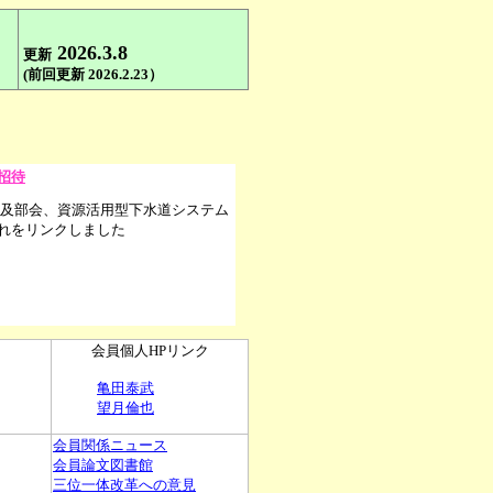
2026.
3
.8
更新
(
前回更新
2026.
2.23）
招待
及部会、資源活用型下水道システム
れをリンクしました
会員個人
HPリンク
亀田泰武
望月倫也
会員関係ニュース
会員論文図書館
三位一体改革への意見