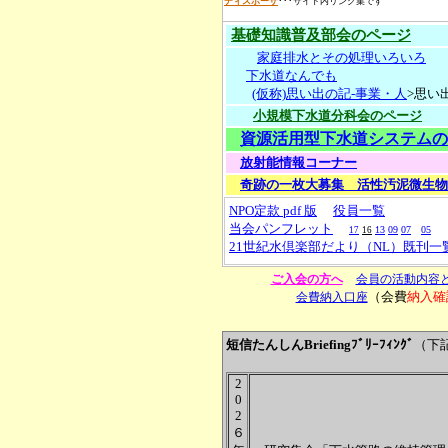
ディスポーザ
･･･サイト内リンク集です
基礎知識普及部会のページ
家庭排水とその処理いろいろ
下水道なんでも
(仮称)思い出の記-事業・人
>思い
小規模下水道分科会のページ
資源活用型下水道システムの
放射能情報コーナー
奇跡の一枚大募集 活性汚泥微生物
NPO定款 pdf
版
役員一覧
当会パンフレット
13
09
07
05
17
16
21世紀水倶楽部だより（NL）既刊一
ご入会の方へ
会員の活動内容
（会費
納入確
会費納入口座
短信たんしん
Briefingﾌﾞﾘｰﾌｨﾝｸﾞ
（下
2
0
2
６