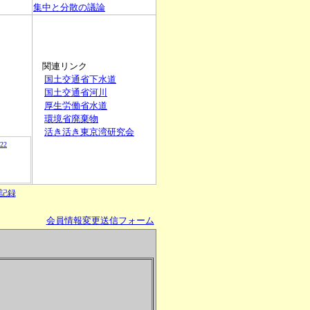
集中と分散の議論
関連リンク
国土交通省下水道
国土交通省河川
厚生労働省水道
環境省廃棄物
活き活き東京湾研究会
.22
記録
会員情報変更送信フォーム