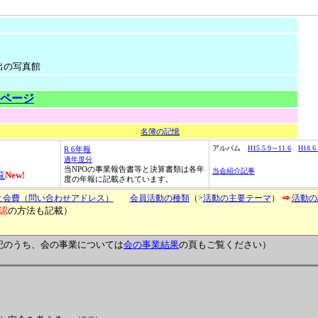
出の写真館
ページ
名簿の記
憶
アルバム
H15.5.9～11.6
H18.6
R 6年報
過年度分
当NPOの事業報告書等と決算書類は各年
当会紹介記事
覧
New!
度の年報に記載されています。
⇒
と会費（問い合わせアドレス）
会員活動の種類
（>
活動の主要テーマ
）
活動の
認
の方法も記載）
記のうち、会の事業については
会の事業結果
の頁もご覧ください）