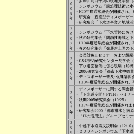
・多摩川河口干潟の現地見学会（8
0
・シンポジウム「膜処理技術と水
0
・H20年度通常総会が開催され、
8
・研究会「直投型ディスポーザーを
年
・研究集会「下水道事業と地域活動
2
・シンポジウム「下水管路における
0
・秋の研究集会「閉鎖性海域と下水
0
・H19年度通常総会が開催され、
7
年
・春の研究集会「発展途上国の下水
・会員対象ITセミナーおよび懇親会
2
・G&U技術研究センター見学会（1
0
・下水道面整備に係る現場（船橋市
0
・2006研究集会「都市下水中微量物
6
・ディスポーザー普及･促進講習会（
年
・H18年度通常総会が開催され、
・ディスポーザーに関する調査報告
2
・「下水道空間とFTTH」セミナー
0
・秋期2005研究集会（10/25）
0
・H17年度通常総会が開催されまし
5
・研究集会2005「都市排水と病原性
年
・「ITの活用法」グループセミナ
2
・中越下水道震災説明会（12/10
0
・２００４シンポジウム「下水道と
0