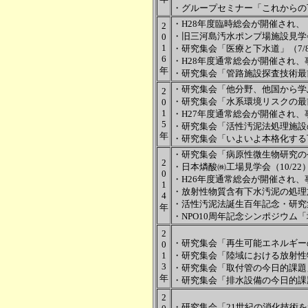
・グループセミナー「これからの
・H28年度臨時総会が開催され、
2
・旧三河島汚水ポンプ場施設見学会
0
1
・研究集会「医療と下水道」（7/
6
・H28年度通常総会が開催され、事
年
・研究集会「管路施設探査技術最前
・研究集会「他分野、他国から学ぶ
2
・研究集会「水系環境リスクの最前
0
1
・H27年度通常総会が開催され、
5
・研究集会「活性汚泥法処理施設の
年
・研究集会「いよいよ本格化する下
・研究集会「病原性微生物研究の今
2
・日本燐酸㈱工場見学会（10/22
0
・H26年度通常総会が開催され、事
1
・放射性物質含有下水汚泥の処理施
4
・活性汚泥法誕生百年記念・研究集
年
・NPO10周年記念シンポジウム
2
・研究集会「再生可能エネルギーの
0
1
・研究集会「陸域における放射性物
3
・研究集会「取付管の今日的課題」
年
・研究集会「排水設備の今日的課題
2
・研究集会「21世紀の消化技術を考