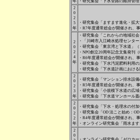
年
・研究集会「下水管路の維持管理と
2
0
2
・研究集会「ますます進化・拡大す
5
年
・
R7年度通常総会が開催され、事
・研究集会「これからの地域社会を
・「川崎市入江崎水処理センター」
2
・研究集会「東京湾と下水道」（10
0
2
・NPO創立20周年記念文集発刊（
4
・
R6年度通常総会が開催され、事
年
・研究集会「下水汚泥肥料利用の加
・研究集会「下水道計画における降
2
・研究集会「マンション排水設備の
0
・
R5年度通常総会が開催され、事
2
・研究集会「小規模下水道の広域化
3
年
・研究集会「下水道マンホール蓋
2
・研究集会「下水・処理水の付加
0
・研究集会「OD 法こと始め：OD
2
・
R4年度通常総会が開催され、事
2
年
・オンライン研究集会「雨水ますと
2
0
・オンライン研究集会「ゼロカー