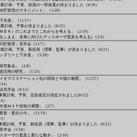
業計画・予算、役員の一部改選が決まりました（6/18）
貯留管のマネジメント」（1/28）
水道」（11/17）
業計画、予算が決まりました（6/23）
ＭＢＲ）のこれまでとこれからを考える」（2/19）
をふまえ、未来に向けたディスポーザ普及を考える｣（2/4）
貯留管」見学会（11/7）
業計画、予算、新役員（理事、監事）が決まりました（6/21）
ダリーと下水道」（5/28）
究集会」（2/8）
活用の研究」（1/25）
オマスステーション化の現状と今後の展開」（11/27）
24）
見学会（9/13）
業計画、予算、定款改定が決定されました(6/22)
6）
水道ＭＡＰ技術の展開」（2/7）
新・更生の今」（11/10）
2）
事業計画、予算、新役員（理事、監事）が決まりました（6/23）
学会（5/18）
ポーザの普及と新たな動き」（2/10）