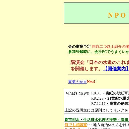
N P O
会の事業予定
同時二つ以上紹介の
参加登録時に、会社PCでうまくい
講演会「日本の水道のこれ
を開催します。
【開催案内
事業の
結果
New!
what's
R8.3.8・
表紙
の壁紙写
NEW!!
R8,2.23・
21世紀水倶
R7.12.17・
事業の結果
上記の説明文には原則としてリンクを
都市排水・生活排水処理の実態・課題
何でも相談室
･･･地方自治体の方むけ