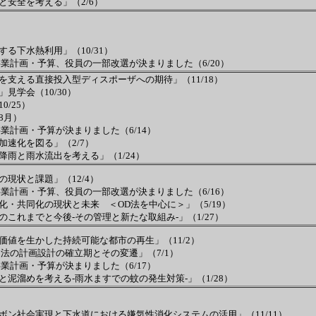
安全を考える」（2/6）
る下水熱利用」（10/31）
業計画・予算、役員の一部改選が決まりました（6/20）
支える直接投入型ディスポーザへの期待」（11/18）
見学会（10/30）
/25）
8月）
業計画・予算が決まりました（6/14）
速化を図る」（2/7）
雨と雨水流出を考える」（1/24）
現状と課題」（12/4）
業計画・予算、役員の一部改選が決まりました（6/16）
・共同化の現状と未来 ＜OD法を中心に＞」（5/19）
のこれまでと今後‐その管理と新たな取組み‐」
（1/27）
価値を生かした持続可能な都市の再生」
（11/2）
 法の計画設計の確立期とその変遷」（7/1）
業計画・予算が決まりました（6/17）
泥溜めを考える‐雨水ますでの蚊の発生対策‐」（1/28）
ボン社会実現と下水道における嫌気性消化システムの活用」（11/11）