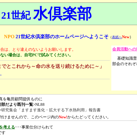
水倶楽部
21世紀
NPO
21世紀水倶楽部のホームページへようこそ
New
）
（
表紙へ
会員活動への
場合は、とり違えのないようお願いします。
かない場合は、自宅PCで試みてください。
基礎知識普
部会のそれぞ
までとこれから～命の水を送り続けるために～」
】
真を亀田顧問提供ものに
楽部だより既刊一覧
>NL88
>
研究集会「ますます進化・拡大する下水熱利用」報告書
付けませんので、このページ内の
New!
からたどってください。
を考える
･･･事業仕分けられて
です