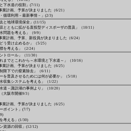
水道の役割」(7/11)
事業計画、予算が決まりました（6/21）
循環利用－最新事情－」(2/3)
地球環境保全」(11/15)
とともに拡がる直投型ディスポーザの普及」（10/11）
問題を考える」（9/9）
事業計画、予算、新役員が決まりました（6/24）
う受け止めるか」（5/25）
を考える」（2/24）
トロール」（11/30）
までとこれから～水環境と下水道～」（10/16）
事業計画、予算が決まりました（6/25）
限下での窒素除去」（6/11）
を普及させるためには何が必要か」（5/18）
収集システムを考える」（1/22）
道－諏訪湖の事例より」（10/20）
大阪市開催9/3）
事業計画、予算が決まりました（6/25）
イント」(7/7)
9)
える」(1/30)
源の回収」(12/12)