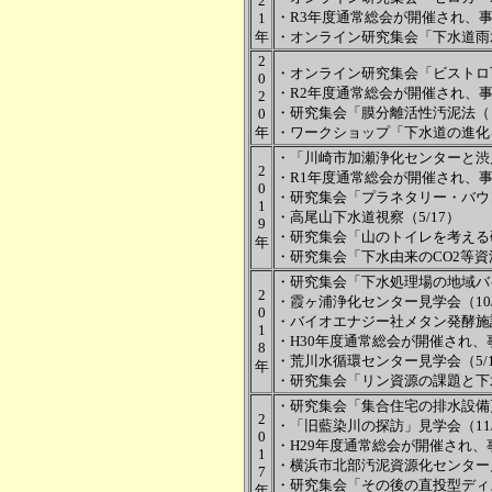
2
・
R3年度通常総会が開催され、事
1
年
・オンライン研究集会「下水道雨水
2
・オンライン研究集会「ビストロ下
0
・R2年度通常総会が開催され、事
2
・研究集会「膜分離活性汚泥法（
0
年
・ワークショップ「下水道の進化
・「川崎市加瀬浄化センターと渋川
2
・R1年度通常総会が開催され、事
0
・研究集会「プラネタリー・バウン
1
・高尾山下水道視察（5/17）
9
・研究集会「山のトイレを考える研
年
・研究集会「下水由来のCO2等資源
・研究集会「下水処理場の地域バイ
2
・霞ヶ浦浄化センター見学会（10/
0
・バイオエナジー社メタン発酵施設
1
・H30年度通常総会が開催され、事
8
・荒川水循環センター見学会（5/1
年
・研究集会「リン資源の課題と下
・研究集会「集合住宅の排水設備更
2
・「旧藍染川の探訪」見学会（11/
0
・H29年度通常総会が開催され、
1
・横浜市北部汚泥資源化センター見
7
・研究集会「その後の直投型ディス
年