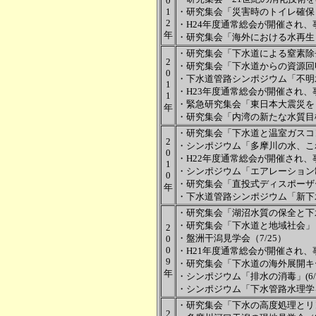
0
1
・研究集会「災害時のトイレ確保と下
2
・H24年度通常総会が開催され、
年
・研究集会「海外における水再生・
・研究集会「下水道による窒素除去と
2
・研究集会「下水道からの資源回収
0
・下水道管路シンポジウム「不明水
1
・H23年度通常総会が開催され、
1
・緊急研究集会「東日本大震災をど
年
・研究集会「内湾の新たな水質目標
・研究集会「下水道と温室ガスコン
2
・シンポジウム「多摩川の水、これ
0
・H22年度通常総会が開催され、
1
・シンポジウム「エアレーション制
0
・研究集会「直投式ディスポーザー
年
・下水道管路シンポジウム「新下水
・研究集会「湖沼水質の保全と下水
・研究集会「下水道と地域社会」（
2
・盤洲干潟見学会（7/25）
0
0
・H21年度通常総会が開催され、
9
・研究集会「下水道の海外展開キーポ
年
・シンポジウム「排水の消毒」(6/
・シンポジウム「下水管路水理学を考
・研究集会「下水の高度処理とリン資
2