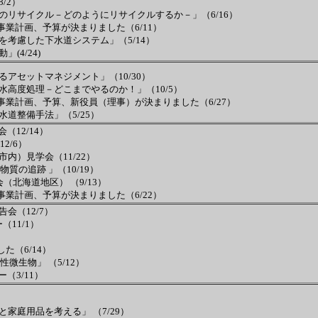
/2）
のリサイクル－どのようにリサイクルするか－」（6/16）
事業計画、予算が決まりました（6/11）
考慮した下水道システム」（5/14）
」(4/24)
アセットマネジメント」（10/30）
高度処理－どこまでやるのか！」（10/5）
事業計画、予算、新役員（理事）が決まりました（6/27）
道整備手法」（5/25）
（12/14）
2/6）
内）見学会（11/22）
質の追跡 」（10/19）
北海道地区） （9/13）
事業計画、予算が決まりました（6/22）
会（12/7）
（11/1）
た（6/14）
微生物」 （5/12）
ー（3/11）
）
家庭用品を考える」 （7/29）