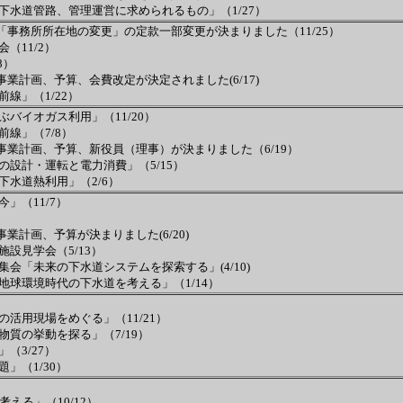
下水道管路、管理運営に求められるもの」（1/27）
「事務所所在地の変更」の定款一部変更が決まりました（11/25）
（11/2）
8）
業計画、予算、会費改定が決定されました(6/17)
線」（1/22）
バイオガス利用」（11/20）
線」（7/8）
事業計画、予算、新役員（理事）が決まりました（6/19）
設計・運転と電力消費」（5/15）
水道熱利用」（2/6）
」（11/7）
）
業計画、予算が決まりました(6/20)
設見学会（5/13）
会「未来の下水道システムを探索する」(4/10)
「地球環境時代の下水道を考える」（1/14）
活用現場をめぐる」（11/21）
質の挙動を探る」（7/19）
（3/27）
」（1/30）
える」（10/12）